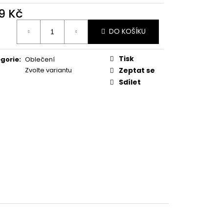
9 Kč
ná
DO KOŠÍKU
:
Tisk
gorie
:
Oblečení
Zvolte variantu
Zeptat se
Sdílet