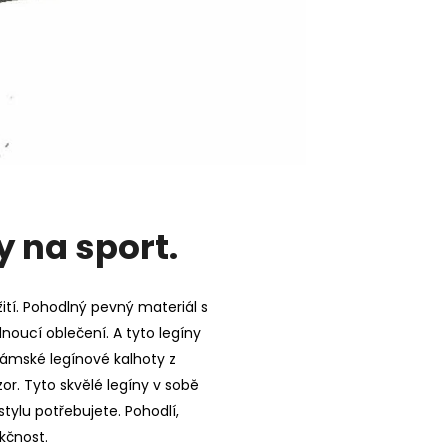
y na sport.
ití. Pohodlný pevný materiál s
dnoucí oblečení. A tyto legíny
dámské legínové kalhoty z
or. Tyto skvělé legíny v sobě
tylu potřebujete. Pohodlí,
kčnost.