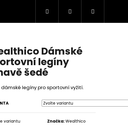
Hledat
Přihlášení
Nákupní
košík
althico Dámské
ortovní legíny
avě šedé
dámské legíny pro sportovní vyžití.
ANTA
te variantu
Značka:
Wealthico