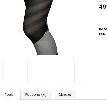
49
Měr
cena
Kate
EAN
:
Popis
Podobné (4)
Diskuze