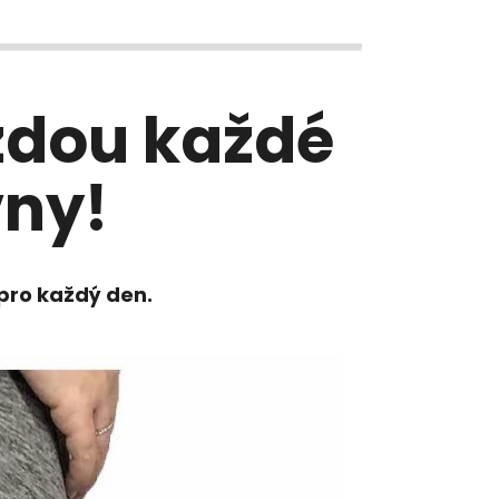
zdou každé
vny!
pro každý den.