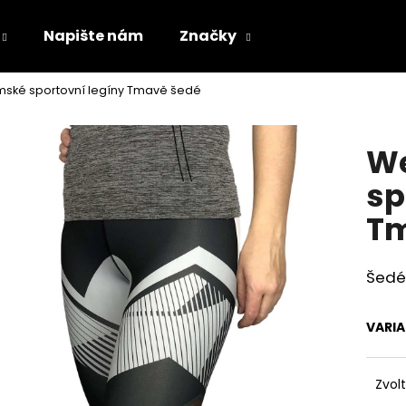
Napište nám
Značky
mské sportovní legíny Tmavě šedé
Co potřebujete najít?
We
HLEDAT
sp
Tm
Doporučujeme
Šedé 
VARI
Zvol