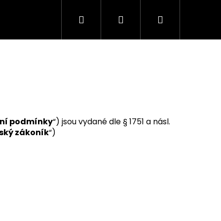
Hledat
Přihlášení
Nákupní
košík
ní podmínky
“) jsou vydané dle § 1751 a násl.
ský zákoník
“)