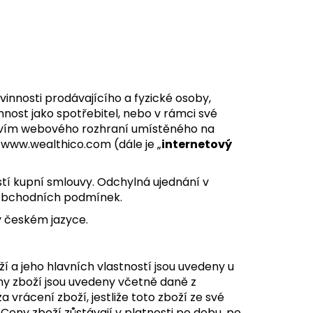
innosti prodávajícího a fyzické osoby,
nnost jako spotřebitel, nebo v rámci své
tvím webového rozhraní umístěného na
www.wealthico.com (dále je „
internetový
tí kupní smlouvy. Odchylná ujednání v
 obchodních podmínek.
v českém jazyce.
í a jeho hlavních vlastností jsou uvedeny u
ny zboží jsou uvedeny včetně daně z
 vrácení zboží, jestliže toto zboží ze své
eny zboží zůstávají v platnosti po dobu, po