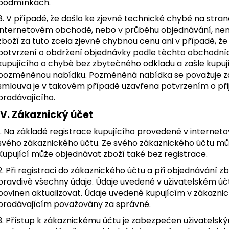
podmínkách.
8. V případě, že došlo ke zjevné technické chybě na stran
internetovém obchodě, nebo v průběhu objednávání, není
zboží za tuto zcela zjevně chybnou cenu ani v případě, ž
potvrzení o obdržení objednávky podle těchto obchodníc
kupujícího o chybě bez zbytečného odkladu a zašle kupuj
pozměněnou nabídku. Pozměněná nabídka se považuje za
smlouva je v takovém případě uzavřena potvrzením o při
prodávajícího.
IV. Zákaznický účet
1. Na základě registrace kupujícího provedené v interne
svého zákaznického účtu. Ze svého zákaznického účtu můž
Kupující může objednávat zboží také bez registrace.
2. Při registraci do zákaznického účtu a při objednávání z
pravdivě všechny údaje. Údaje uvedené v uživatelském účtu 
povinen aktualizovat. Údaje uvedené kupujícím v zákaznic
prodávajícím považovány za správné.
3. Přístup k zákaznickému účtu je zabezpečen uživatelsk