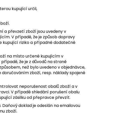
erou kupující určil,
boží.
ní a převzetí zboží jsou uvedeny v
ícím. V případě, že je způsob dopravy
 kupující riziko a případné dodatečné
boží na místo určené kupujícím v
V případě, že je z důvodů na straně
 způsobem, než bylo uvedeno v objednávce,
m doručováním zboží, resp. náklady spojené
kontrolovat neporušenost obalů zboží a v
avci. V případě shledání porušení obalu
ující zásilku od přepravce převzít.
ru. Daňový doklad je odeslán na emailovou
mu zboží.