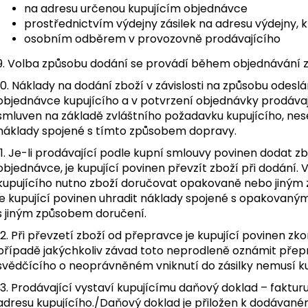
na adresu určenou kupujícím objednávce
prostřednictvím výdejny zásilek na adresu výdejny, kt
osobním odběrem v provozovně prodávajícího
9. Volba způsobu dodání se provádí během objednávání z
10. Náklady na dodání zboží v závislosti na způsobu odeslá
objednávce kupujícího a v potvrzení objednávky prodávaj
smluven na základě zvláštního požadavku kupujícího, nese
náklady spojené s tímto způsobem dopravy.
11. Je-li prodávající podle kupní smlouvy povinen dodat z
objednávce, je kupující povinen převzít zboží při dodání. 
kupujícího nutno zboží doručovat opakovaně nebo jiným
je kupující povinen uhradit náklady spojené s opakovaný
s jiným způsobem doručení.
12. Při převzetí zboží od přepravce je kupující povinen z
případě jakýchkoliv závad toto neprodleně oznámit přepr
svědčícího o neoprávněném vniknutí do zásilky nemusí kup
13. Prodávající vystaví kupujícímu daňový doklad – faktu
adresu kupujícího./Daňový doklad je přiložen k dodávané