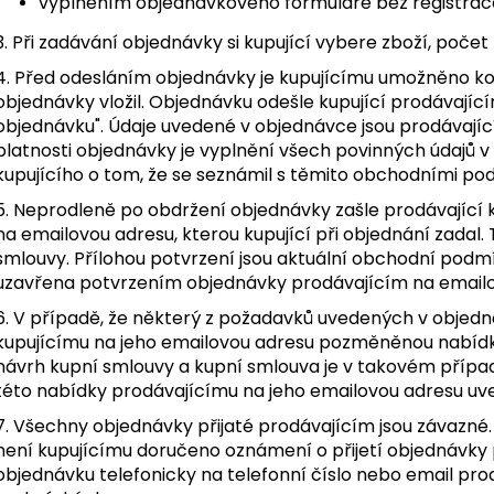
vyplněním objednávkového formuláře bez registrac
3. Při zadávání objednávky si kupující vybere zboží, počet
4. Před odesláním objednávky je kupujícímu umožněno kon
objednávky vložil. Objednávku odešle kupující prodávající
objednávku". Údaje uvedené v objednávce jsou prodávaj
platnosti objednávky je vyplnění všech povinných údajů 
kupujícího o tom, že se seznámil s těmito obchodními po
5. Neprodleně po obdržení objednávky zašle prodávající 
na emailovou adresu, kterou kupující při objednání zadal.
smlouvy. Přílohou potvrzení jsou aktuální obchodní podm
uzavřena potvrzením objednávky prodávajícím na emailo
6. V případě, že některý z požadavků uvedených v objedn
kupujícímu na jeho emailovou adresu pozměněnou nabíd
návrh kupní smlouvy a kupní smlouva je v takovém případ
této nabídky prodávajícímu na jeho emailovou adresu u
7. Všechny objednávky přijaté prodávajícím jsou závazné.
není kupujícímu doručeno oznámení o přijetí objednávky p
objednávku telefonicky na telefonní číslo nebo email pr