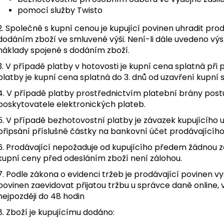
pomocí služby Twisto
2. Společně s kupní cenou je kupující povinen uhradit pr
dodáním zboží ve smluvené výši. Není-li dále uvedeno výsl
náklady spojené s dodáním zboží.
3. V případě platby v hotovosti je kupní cena splatná při
platby je kupní cena splatná do 3. dnů od uzavření kupní 
4. V případě platby prostřednictvím platební brány post
poskytovatele elektronických plateb.
5. V případě bezhotovostní platby je závazek kupujícího
připsání příslušné částky na bankovní účet prodávajícího
6. Prodávající nepožaduje od kupujícího předem žádnou z
kupní ceny před odesláním zboží není zálohou.
7. Podle zákona o evidenci tržeb je prodávající povinen v
povinen zaevidovat přijatou tržbu u správce daně online
nejpozději do 48 hodin
8. Zboží je kupujícímu dodáno: