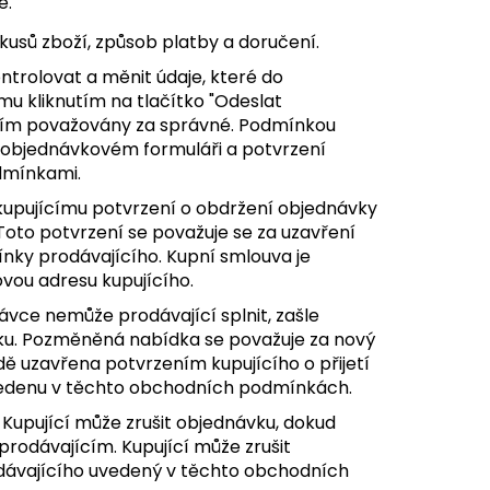
e.
 kusů zboží, způsob platby a doručení.
trolovat a měnit údaje, které do
mu kliknutím na tlačítko "Odeslat
ícím považovány za správné. Podmínkou
v objednávkovém formuláři a potvrzení
dmínkami.
kupujícímu potvrzení o obdržení objednávky
 Toto potvrzení se považuje se za uzavření
ínky prodávajícího. Kupní smlouva je
vou adresu kupujícího.
ávce nemůže prodávající splnit, zašle
ku. Pozměněná nabídka se považuje za nový
ě uzavřena potvrzením kupujícího o přijetí
vedenu v těchto obchodních podmínkách.
 Kupující může zrušit objednávku, dokud
rodávajícím. Kupující může zrušit
odávajícího uvedený v těchto obchodních