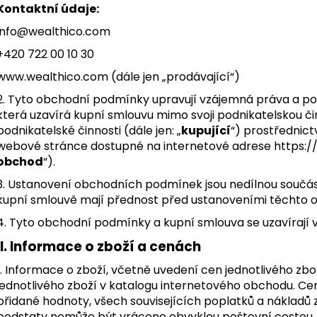
Kontaktní údaje:
info@wealthico.com
+420 722 00 10 30
www.wealthico.com (dále jen „prodávající“)
2. Tyto obchodní podmínky upravují vzájemná práva a pov
která uzavírá kupní smlouvu mimo svoji podnikatelskou či
podnikatelské činnosti (dále jen: „
kupující
“) prostřednic
webové stránce dostupné na internetové adrese https://
obchod
“).
3. Ustanovení obchodních podmínek jsou nedílnou součás
kupní smlouvě mají přednost před ustanoveními těchto
4. Tyto obchodní podmínky a kupní smlouva se uzavírají 
II. Informace o zboží a cenách
1. Informace o zboží, včetně uvedení cen jednotlivého zbož
jednotlivého zboží v katalogu internetového obchodu. Ce
přidané hodnoty, všech souvisejících poplatků a nákladů za
podstaty nemůže být vráceno obvyklou poštovní cestou. C