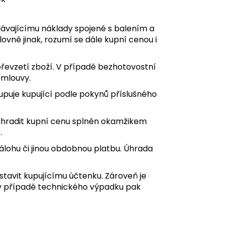
odávajícímu náklady spojené s balením a
ovně jinak, rozumí se dále kupní cenou i
 převzetí zboží. V případě bezhotovostní
smlouvy.
upuje kupující podle pokynů příslušného
 uhradit kupní cenu splněn okamžikem
.
álohu či jinou obdobnou platbu. Úhrada
ystavit kupujícímu účtenku. Zároveň je
, v případě technického výpadku pak