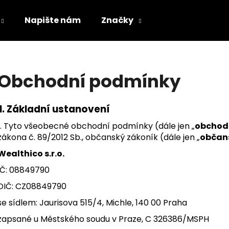
Napište nám
Značky
Co potřebujete najít?
Obchodní podmínky
HLEDAT
I.
Základní ustanovení
1. Tyto všeobecné obchodní podmínky (dále jen „
obchod
zákona č. 89/2012 Sb., občanský zákoník (dále jen „
občan
Doporučujeme
Wealthico s.r.o.
IČ: 08849790
DIČ: CZ08849790
se sídlem:
Jaurisova 515/4, Michle, 140 00 Praha
zapsané u Městského soudu v Praze,
C 326386/MSPH