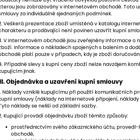
kterou jsou zobrazovány v internetovém obchodě. Toto u
smlouvy za individuálně sjednaných podmínek.
2. Veškerá prezentace zboží umístěná v katalogu intern
charakteru a prodávající není povinen uzavřít kupní sml
3. V internetovém obchodě jsou zveřejněny informace o
zboží. Informace o nákladech spojených s balením a do
obchodě platí pouze v případech, kdy je zboží doručován
4. Případné slevy s kupní ceny zboží nelze navzájem komb
kupujícím jinak.
III. Objednávka a uzavření kupní smlouvy
1. Náklady vzniklé kupujícímu při použití komunikačních pr
kupní smlouvy (náklady na internetové připojení, náklady 
Tyto náklady se neliší od základní sazby.
2. Kupující provádí objednávku zboží těmito způsoby:
prostřednictvím svého zákaznického účtu, provedl-l
obchodě,