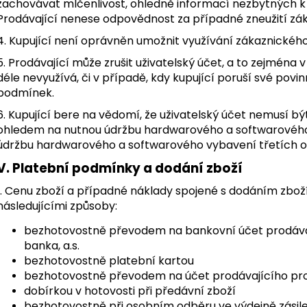
zachovávat mlčenlivost, ohledně informací nezbytných k 
Prodávající nenese odpovědnost za případné zneužití zák
4. Kupující není oprávněn umožnit využívání zákaznickéh
5. Prodávající může zrušit uživatelský účet, a to zejména v
déle nevyužívá, či v případě, kdy kupující poruší své pov
podmínek.
6. Kupující bere na vědomí, že uživatelský účet nemusí bý
ohledem na nutnou údržbu hardwarového a softwarového 
údržbu hardwarového a softwarového vybavení třetích o
V. Platební podmínky a dodání zboží
1. Cenu zboží a případné náklady spojené s dodáním zboží
následujícími způsoby:
bezhotovostně převodem na bankovní účet prodávaj
banka, a.s.
bezhotovostně platební kartou
bezhotovostně převodem na účet prodávajícího pr
dobírkou v hotovosti při předávní zboží
bezhotovostně při osobním odběru ve výdejně zásil