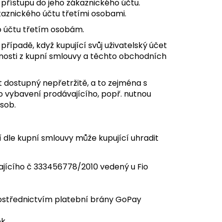
přístupu do jeho zákaznického účtu.
aznického účtu třetími osobami.
o účtu třetím osobám.
 případě, když kupující svůj uživatelský účet
innosti z kupní smlouvy a těchto obchodních
t dostupný nepřetržitě, a to zejména s
vybavení prodávajícího, popř. nutnou
sob.
 dle kupní smlouvy může kupující uhradit
ícího č 333456778/2010 vedený u Fio
ostřednictvím platební brány GoPay
ek