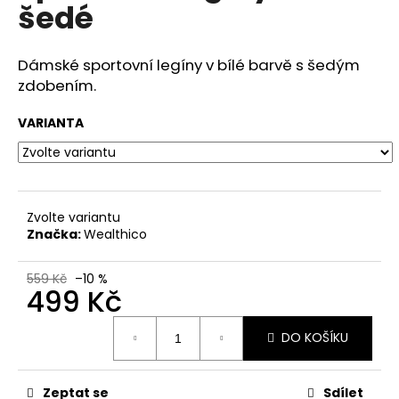
č
šedé
u
j
e
Dámské sportovní legíny v bílé barvě s šedým
m
zdobením.
e
VARIANTA
Zvolte variantu
Značka:
Wealthico
559 Kč
–10 %
499 Kč
Měrná
DO KOŠÍKU
cena:
Zeptat se
Sdílet