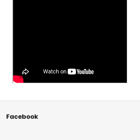
Z
á
Facebook
p
a
t