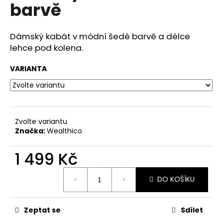
č
barvě
u
j
e
Dámský kabát v módní šedé barvě a délce
m
lehce pod kolena.
e
VARIANTA
Zvolte variantu
Značka:
Wealthico
1 499 Kč
Měrná
DO KOŠÍKU
cena:
Zeptat se
Sdílet