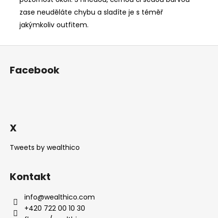
zase neuděláte chybu a sladíte je s téměř
jakýmkoliv outfitem.
Z
á
Facebook
p
a
t
í
X
Tweets by wealthico
Kontakt
info
@
wealthico.com
+420 722 00 10 30