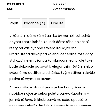
Kategorie
:
Oblečení
EAN
:
Zvolte variantu
Popis
Podobné (4)
Diskuze
V žádném dámském šatníku by neměl rozhodně
chybět tento kabát. Kousek dámského oblečení,
který na vás dýchne stylem italským mol.
Prodloužená délka pod kolena, decentně rozevlátý
styl oživí nejen běžnou kombinaci s jeany, ale také
bude dokonale pasovat k elegantním šatům nebo
svůdnému outfitu na schůzku. Svým střihem skvěle
padne různým postavám.
A nemusíte zůstávat jen u jedné barvy. V naší
nabídce najdete celou paletu barev. Kabátem v
jemně růžové, či khaki barvě na sebe upoutáte
pozornost okolí. S hnědou, černou či šedou barvou