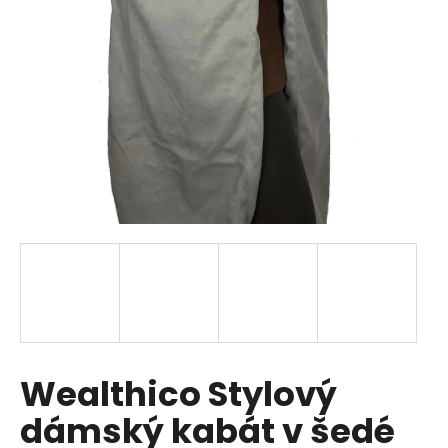
a
j
í
t
?
HLEDAT
D
o
p
Wealthico Stylový
o
r
dámský kabát v šedé
u